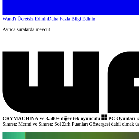
Wand'ı Ücretsiz Edinin
Daha Fazla Bilgi Edinin
Ayrıca şuralarda mevcut
CRYMACHINA
ve
3.500+ diğer tek oyunculu
PC Oyunları
i
Sınırsız Mermi ve Sınırsız Sol Zırh Puanları Göstergesi dahil olmak 