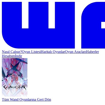
Nasıl Çalışır?
Oyun Listesi
Haritalı Oyunlar
Oyun Araçları
Haberler
Hesabım
İndir
Tüm Wand Oyunlarına Geri Dön