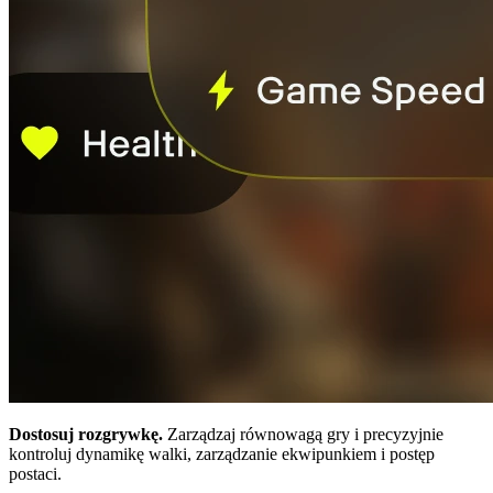
Dostosuj rozgrywkę.
Zarządzaj równowagą gry i precyzyjnie
kontroluj dynamikę walki, zarządzanie ekwipunkiem i postęp
postaci.