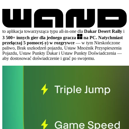
to aplikacja towarzysząca typu all-in-one dla
Dakar Desert Rally
i
3 500+ innych gier dla jednego gracza
na PC.
Natychmiast
przełączaj 5 pomoce(-y) w rozgrywce
— w tym Nieskończone
paliwo, Brak uszkodzeń pojazdu, Ustaw Mnożnik Przyspieszenia
Pojazdu, Ustaw Punkty Dakar i Ustaw Punkty Doświadczenia
—
aby dostosować doświadczenie i grać po swojemu.