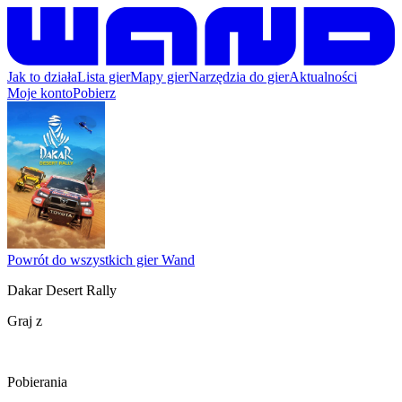
Jak to działa
Lista gier
Mapy gier
Narzędzia do gier
Aktualności
Moje konto
Pobierz
Powrót do wszystkich gier Wand
Dakar Desert Rally
Graj z
Pobierania