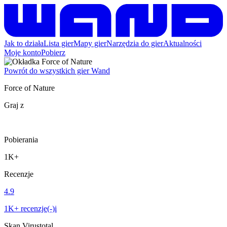
Jak to działa
Lista gier
Mapy gier
Narzędzia do gier
Aktualności
Moje konto
Pobierz
Powrót do wszystkich gier Wand
Force of Nature
Graj z
Pobierania
1K+
Recenzje
4.9
1K+ recenzje(-)i
Skan Virustotal