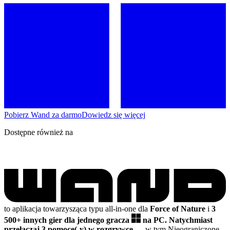
Pobierz Wand za darmo
Dowiedz się więcej
Dostępne również na
to aplikacja towarzysząca typu all-in-one dla
Force of Nature
i
3
500+ innych gier dla jednego gracza
na PC.
Natychmiast
przełączaj 3 pomoce(-y) w rozgrywce
— w tym Nieograniczone