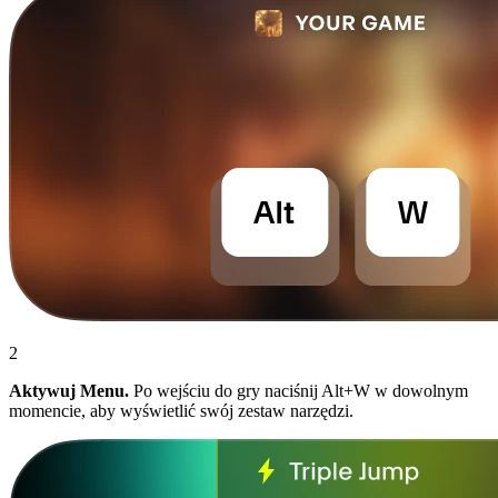
2
Aktywuj Menu.
Po wejściu do gry naciśnij Alt+W w dowolnym
momencie, aby wyświetlić swój zestaw narzędzi.