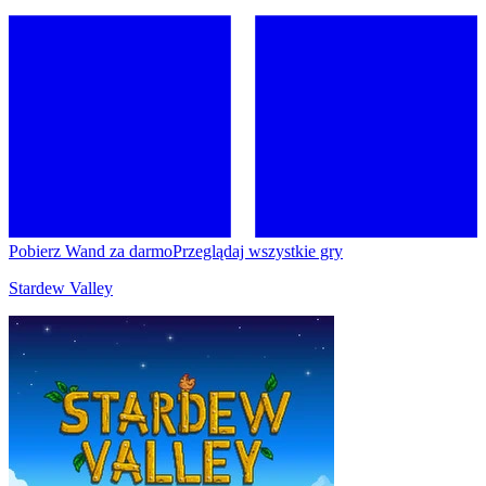
Pobierz Wand za darmo
Przeglądaj wszystkie gry
Stardew Valley