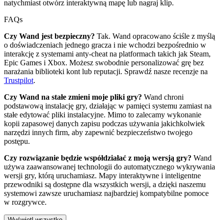
natychmiast otwórz interaktywną mapę lub nagraj klip.
FAQs
Czy Wand jest bezpieczny?
Tak. Wand opracowano ściśle z myślą
o doświadczeniach jednego gracza i nie wchodzi bezpośrednio w
interakcję z systemami anty-cheat na platformach takich jak Steam,
Epic Games i Xbox. Możesz swobodnie personalizować grę bez
narażania biblioteki kont lub reputacji. Sprawdź nasze recenzje na
Trustpilot
.
Czy Wand na stałe zmieni moje pliki gry?
Wand chroni
podstawową instalację gry, działając w pamięci systemu zamiast na
stałe edytować pliki instalacyjne. Mimo to zalecamy wykonanie
kopii zapasowej danych zapisu podczas używania jakichkolwiek
narzędzi innych firm, aby zapewnić bezpieczeństwo twojego
postępu.
Czy rozwiązanie będzie współdziałać z moją wersją gry?
Wand
używa zaawansowanej technologii do automatycznego wykrywania
wersji gry, którą uruchamiasz. Mapy interaktywne i inteligentne
przewodniki są dostępne dla wszystkich wersji, a dzięki naszemu
systemowi zawsze uruchamiasz najbardziej kompatybilne pomoce
w rozgrywce.
Wyświetl wszystko