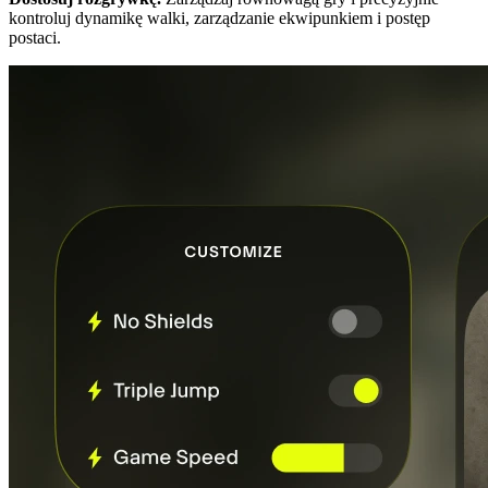
kontroluj dynamikę walki, zarządzanie ekwipunkiem i postęp
postaci.