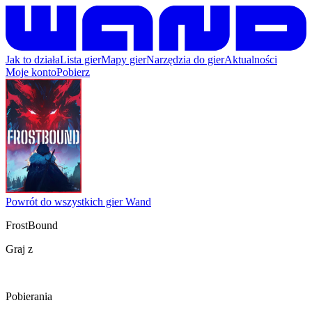
Jak to działa
Lista gier
Mapy gier
Narzędzia do gier
Aktualności
Moje konto
Pobierz
Powrót do wszystkich gier Wand
FrostBound
Graj z
Pobierania