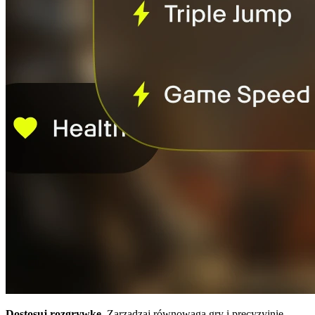
Dostosuj rozgrywkę.
Zarządzaj równowagą gry i precyzyjnie