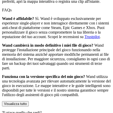
preferiti, apri la mappa interattiva o registra una clip all'istante.
FAQs
Wand è affidabile?
Sì. Wand è sviluppato esclusivamente per
esperienze single-player e non interagisce direttamente con i sistemi
anti-cheat di piattaforme come Steam, Epic Games e Xbox. Puoi
personalizzare il gioco senza compromettere la tua libreria o la
reputazione del tuo account. Scopri le recensioni su
Trustpilot
.
Wand cambierà in modo definitivo i miei file di gioco?
Wand
protegge l'installazione principale del gioco funzionando nella
memoria del sistema anziché apportare modifiche permanenti ai file
di installazione. Per maggiore sicurezza, consigliamo in ogni caso di
fare un backup dei tuoi salvataggi quando usi strumenti di terze
parti.
Funziona con la versione specifica del mio gioco?
Wand utilizza
una tecnologia avanzata per rilevare automaticamente la versione del
gioco in esecuzione. Le mappe interattive e le guide intelligenti sono
disponibili per tutte le versioni e il nostro sistema garantisce sempre
l'utilizzo degli assistenti di gioco più compatibili.
Visualizza tutto
Ti piace quello che vedi?