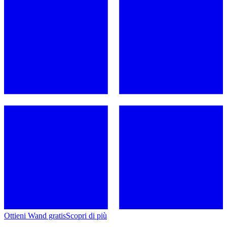
Ottieni Wand gratis
Scopri di più