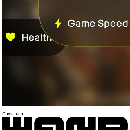
Come usare