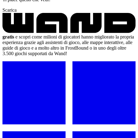
Scarica
gratis
e scopri come milioni di giocatori hanno migliorato la propria
esperienza grazie agli assistenti di gioco, alle mappe interattive, alle
guide di gioco e a molto altro in FrostBound o in uno degli oltre
3.500 giochi supportati da Wand!