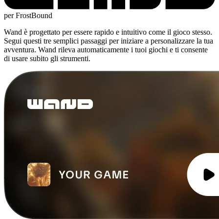
per FrostBound
Wand è progettato per essere rapido e intuitivo come il gioco stesso.
Segui questi tre semplici passaggi per iniziare a personalizzare la tua
avventura. Wand rileva automaticamente i tuoi giochi e ti consente
di usare subito gli strumenti.