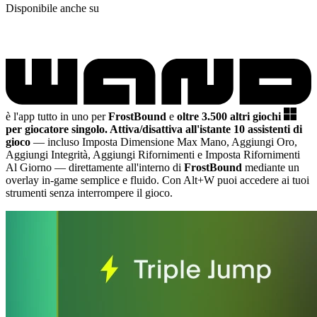
Disponibile anche su
è l'app tutto in uno per
FrostBound
e
oltre 3.500 altri giochi
per giocatore singolo.
Attiva/disattiva all'istante 10 assistenti di
gioco
— incluso Imposta Dimensione Max Mano, Aggiungi Oro,
Aggiungi Integrità, Aggiungi Rifornimenti e Imposta Rifornimenti
Al Giorno
— direttamente all'interno di
FrostBound
mediante un
overlay in-game semplice e fluido. Con Alt+W puoi accedere ai tuoi
strumenti senza interrompere il gioco.