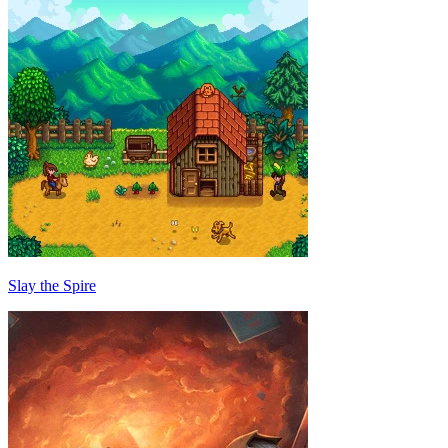
Slay the Spire