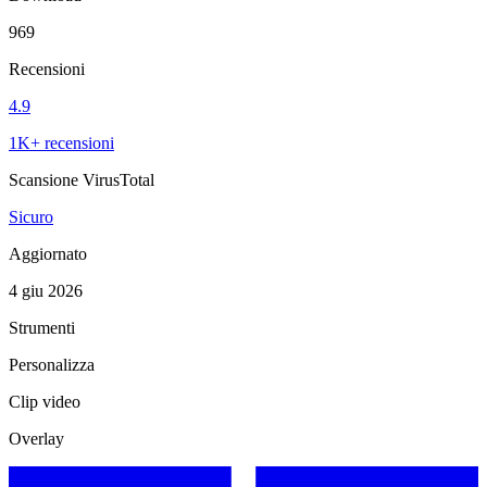
969
Recensioni
4.9
1K+ recensioni
Scansione VirusTotal
Sicuro
Aggiornato
4 giu 2026
Strumenti
Personalizza
Clip video
Overlay