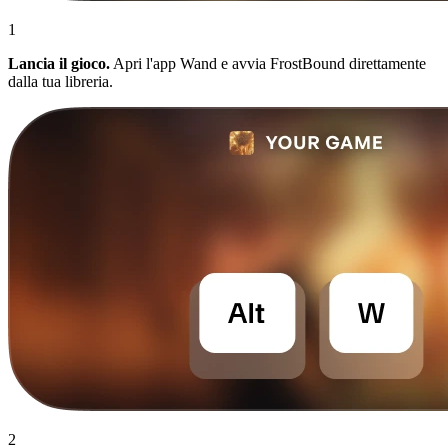
1
Lancia il gioco.
Apri l'app Wand e avvia FrostBound direttamente
dalla tua libreria.
2