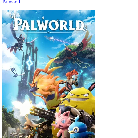
Palworld