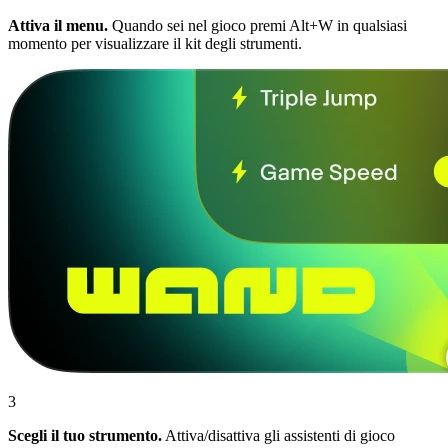
Attiva il menu.
Quando sei nel gioco premi Alt+W in qualsiasi
momento per visualizzare il kit degli strumenti.
3
Scegli il tuo strumento.
Attiva/disattiva gli assistenti di gioco