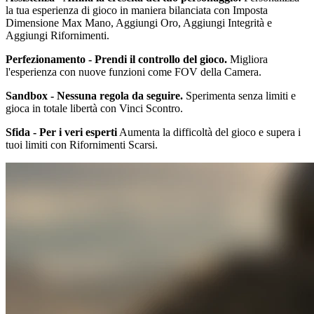
la tua esperienza di gioco in maniera bilanciata con Imposta
Dimensione Max Mano, Aggiungi Oro, Aggiungi Integrità e
Aggiungi Rifornimenti.
Perfezionamento - Prendi il controllo del gioco.
Migliora
l'esperienza con nuove funzioni come FOV della Camera.
Sandbox - Nessuna regola da seguire.
Sperimenta senza limiti e
gioca in totale libertà con Vinci Scontro.
Sfida - Per i veri esperti
Aumenta la difficoltà del gioco e supera i
tuoi limiti con Rifornimenti Scarsi.