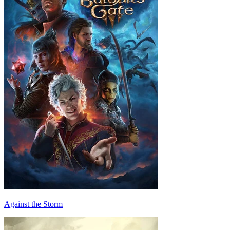
Against the Storm