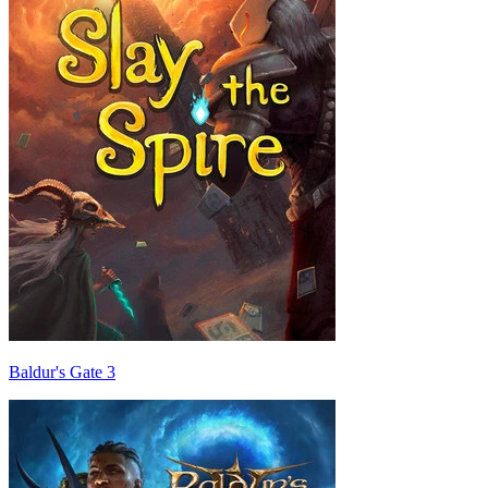
Baldur's Gate 3