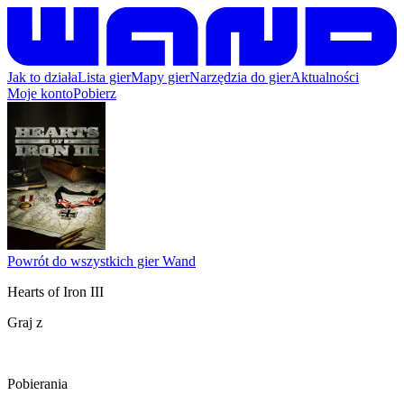
Jak to działa
Lista gier
Mapy gier
Narzędzia do gier
Aktualności
Moje konto
Pobierz
Powrót do wszystkich gier Wand
Hearts of Iron III
Graj z
Pobierania