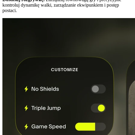
kontroluj dynamikę walki, zarządzanie ekwipunkiem i postęp
postaci.