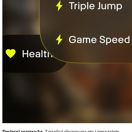
Dostosuj rozgrywkę.
Zarządzaj równowagą gry i precyzyjnie