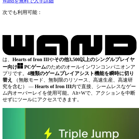
Wandを無料で入手
詳細
次でも利用可能：
は、
Hearts of Iron III
や
その他3,500以上のシングルプレイヤ
ー向け
PCゲーム
のためのオールインワンコンパニオンア
プリです。
4種類のゲームプレイアシスト機能を瞬時に切り
替え
（無敵モード、無制限のリソース、高速生産、高速研
究を含む）
—
Hearts of Iron III
内で直接、シームレスなゲー
ム内オーバーレイを使用可能。Alt+Wで、アクションを中断
せずにツールにアクセスできます。