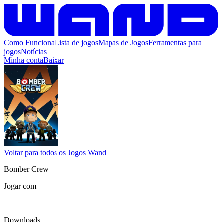
Como Funciona
Lista de jogos
Mapas de Jogos
Ferramentas para
jogos
Notícias
Minha conta
Baixar
Voltar para todos os Jogos Wand
Bomber Crew
Jogar com
Downloads