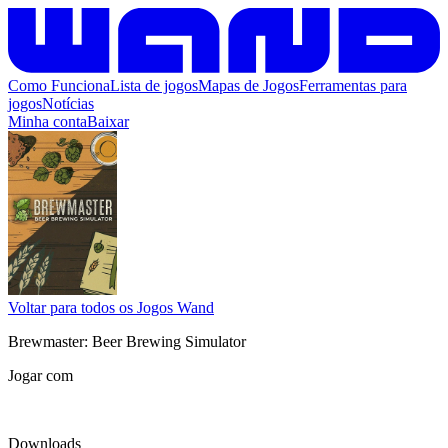
Como Funciona
Lista de jogos
Mapas de Jogos
Ferramentas para
jogos
Notícias
Minha conta
Baixar
Voltar para todos os Jogos Wand
Brewmaster: Beer Brewing Simulator
Jogar com
Downloads