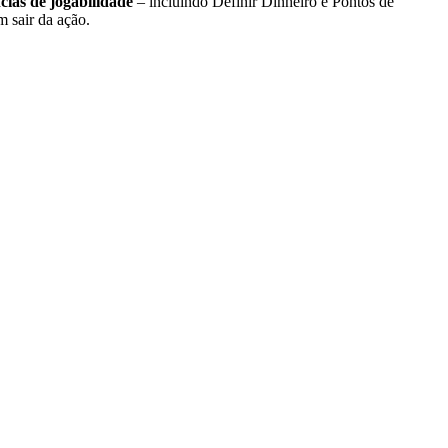
cias de jogabilidade
– incluindo Definir Dinheiro e Pontos de
 sair da ação.