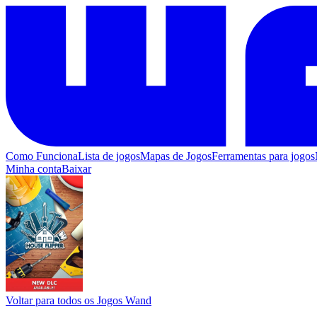
Como Funciona
Lista de jogos
Mapas de Jogos
Ferramentas para jogos
Minha conta
Baixar
Voltar para todos os Jogos Wand