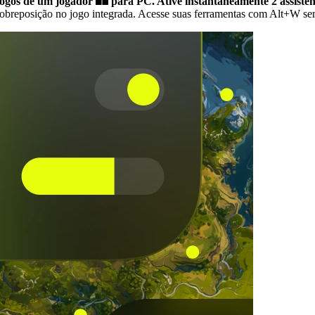
 jogos de um jogador
para PC.
Ative instantaneamente 2 assistên
breposição no jogo integrada. Acesse suas ferramentas com Alt+W sem