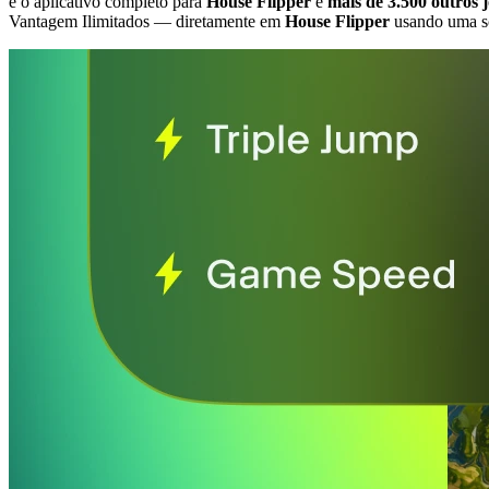
é o aplicativo completo para
House Flipper
e
mais de 3.500 outros
Vantagem Ilimitados
— diretamente em
House Flipper
usando uma so