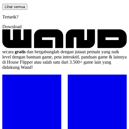
Lihat semua
Tertarik?
Download
secara
gratis
dan bergabunglah dengan jutaan pemain yang naik
level dengan bantuan game, peta interaktif, panduan game & lainnya
di House Flipper atau salah satu dari 3.500+ game lain yang
didukung Wand!