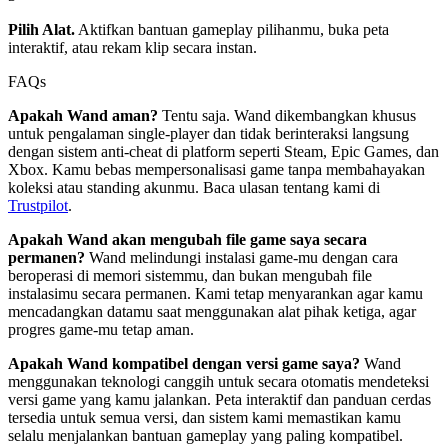
Pilih Alat.
Aktifkan bantuan gameplay pilihanmu, buka peta
interaktif, atau rekam klip secara instan.
FAQs
Apakah Wand aman?
Tentu saja. Wand dikembangkan khusus
untuk pengalaman single-player dan tidak berinteraksi langsung
dengan sistem anti-cheat di platform seperti Steam, Epic Games, dan
Xbox. Kamu bebas mempersonalisasi game tanpa membahayakan
koleksi atau standing akunmu. Baca ulasan tentang kami di
Trustpilot
.
Apakah Wand akan mengubah file game saya secara
permanen?
Wand melindungi instalasi game-mu dengan cara
beroperasi di memori sistemmu, dan bukan mengubah file
instalasimu secara permanen. Kami tetap menyarankan agar kamu
mencadangkan datamu saat menggunakan alat pihak ketiga, agar
progres game-mu tetap aman.
Apakah Wand kompatibel dengan versi game saya?
Wand
menggunakan teknologi canggih untuk secara otomatis mendeteksi
versi game yang kamu jalankan. Peta interaktif dan panduan cerdas
tersedia untuk semua versi, dan sistem kami memastikan kamu
selalu menjalankan bantuan gameplay yang paling kompatibel.