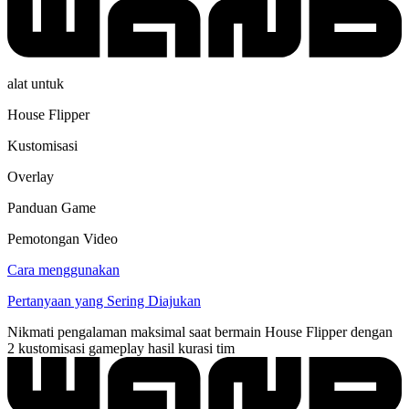
alat untuk
House Flipper
Kustomisasi
Overlay
Panduan Game
Pemotongan Video
Cara menggunakan
Pertanyaan yang Sering Diajukan
Nikmati pengalaman maksimal saat bermain House Flipper dengan
2 kustomisasi gameplay hasil kurasi tim