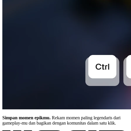
Simpan momen epikmu.
Rekam momen paling legendaris dari
gameplay-mu dan bagikan dengan komunitas dalam satu klik.