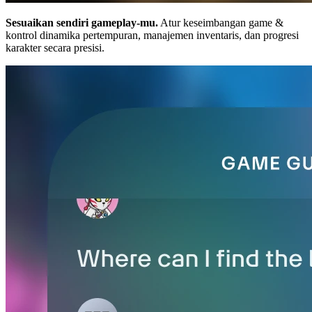
Sesuaikan sendiri gameplay-mu.
Atur keseimbangan game &
kontrol dinamika pertempuran, manajemen inventaris, dan progresi
karakter secara presisi.