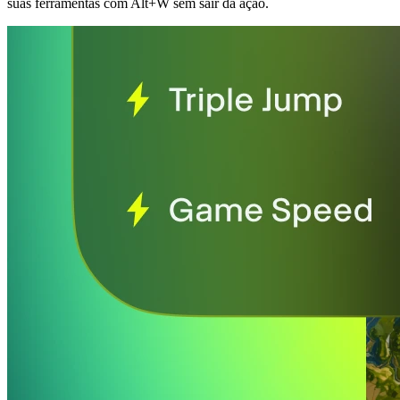
suas ferramentas com Alt+W sem sair da ação.