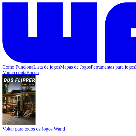
Como Funciona
Lista de jogos
Mapas de Jogos
Ferramentas para jogos
Minha conta
Baixar
Voltar para todos os Jogos Wand