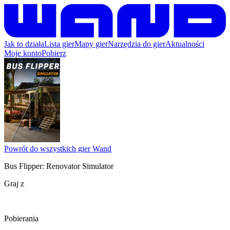
Jak to działa
Lista gier
Mapy gier
Narzędzia do gier
Aktualności
Moje konto
Pobierz
Powrót do wszystkich gier Wand
Bus Flipper: Renovator Simulator
Graj z
Pobierania