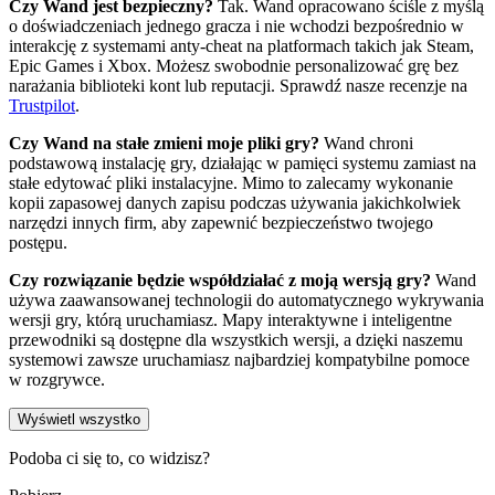
Czy Wand jest bezpieczny?
Tak. Wand opracowano ściśle z myślą
o doświadczeniach jednego gracza i nie wchodzi bezpośrednio w
interakcję z systemami anty-cheat na platformach takich jak Steam,
Epic Games i Xbox. Możesz swobodnie personalizować grę bez
narażania biblioteki kont lub reputacji. Sprawdź nasze recenzje na
Trustpilot
.
Czy Wand na stałe zmieni moje pliki gry?
Wand chroni
podstawową instalację gry, działając w pamięci systemu zamiast na
stałe edytować pliki instalacyjne. Mimo to zalecamy wykonanie
kopii zapasowej danych zapisu podczas używania jakichkolwiek
narzędzi innych firm, aby zapewnić bezpieczeństwo twojego
postępu.
Czy rozwiązanie będzie współdziałać z moją wersją gry?
Wand
używa zaawansowanej technologii do automatycznego wykrywania
wersji gry, którą uruchamiasz. Mapy interaktywne i inteligentne
przewodniki są dostępne dla wszystkich wersji, a dzięki naszemu
systemowi zawsze uruchamiasz najbardziej kompatybilne pomoce
w rozgrywce.
Wyświetl wszystko
Podoba ci się to, co widzisz?