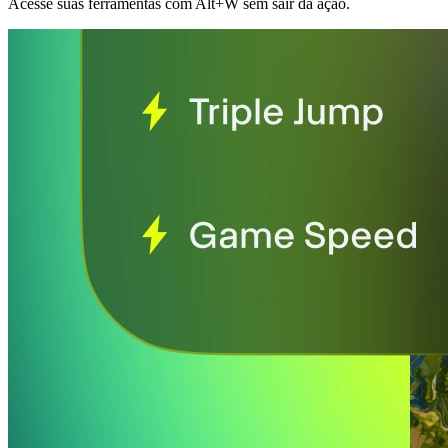
Acesse suas ferramentas com Alt+W sem sair da ação.