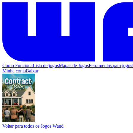
Como Funciona
Lista de jogos
Mapas de Jogos
Ferramentas para jogos
Minha conta
Baixar
Voltar para todos os Jogos Wand