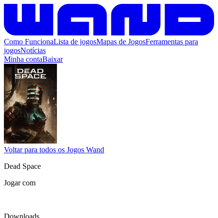
Como Funciona
Lista de jogos
Mapas de Jogos
Ferramentas para
jogos
Notícias
Minha conta
Baixar
Voltar para todos os Jogos Wand
Dead Space
Jogar com
Downloads