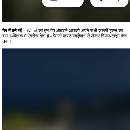
गेम में बने रहें।
Wand का इन-गेम ओवरले आपको अपने सभी ज़रूरी टूल्स का
बस 1-क्लिक में ऐक्सेस देता है - गेमप्ले कस्टमाइज़ेशन से लेकर रियल-टाइम मैप्स
तक।