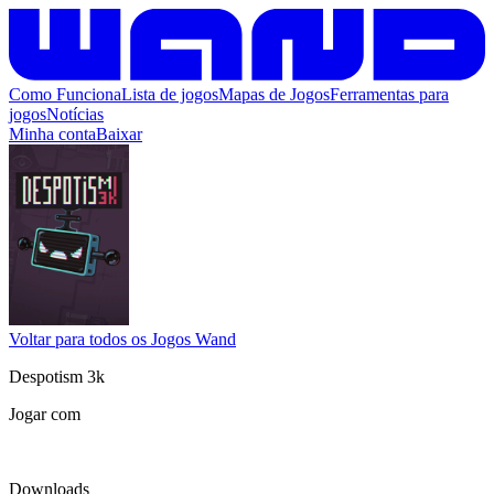
Como Funciona
Lista de jogos
Mapas de Jogos
Ferramentas para
jogos
Notícias
Minha conta
Baixar
Voltar para todos os Jogos Wand
Despotism 3k
Jogar com
Downloads