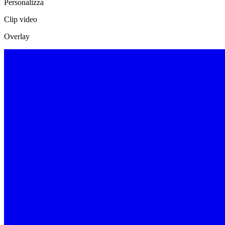
Personalizza
Clip video
Overlay