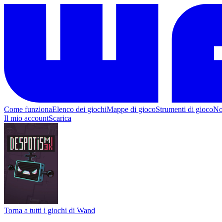
Come funziona
Elenco dei giochi
Mappe di gioco
Strumenti di gioco
No
Il mio account
Scarica
Torna a tutti i giochi di Wand