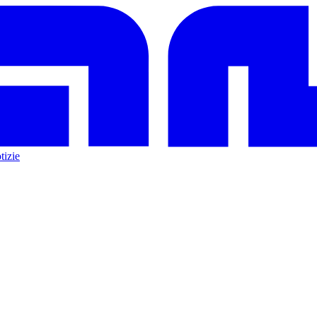
tizie