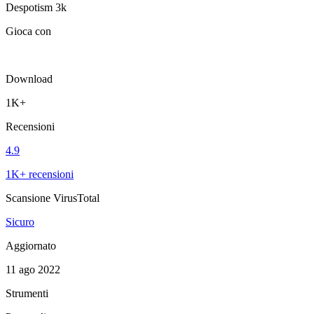
Despotism 3k
Gioca con
Download
1K+
Recensioni
4.9
1K+ recensioni
Scansione VirusTotal
Sicuro
Aggiornato
11 ago 2022
Strumenti