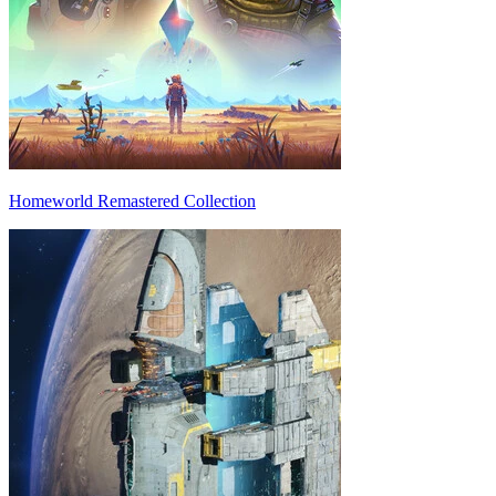
Homeworld Remastered Collection