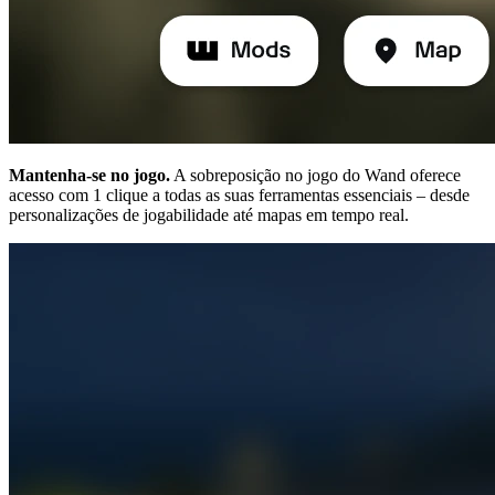
Mantenha-se no jogo.
A sobreposição no jogo do Wand oferece
acesso com 1 clique a todas as suas ferramentas essenciais – desde
personalizações de jogabilidade até mapas em tempo real.