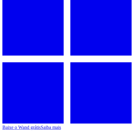
Baixe o Wand grátis
Saiba mais