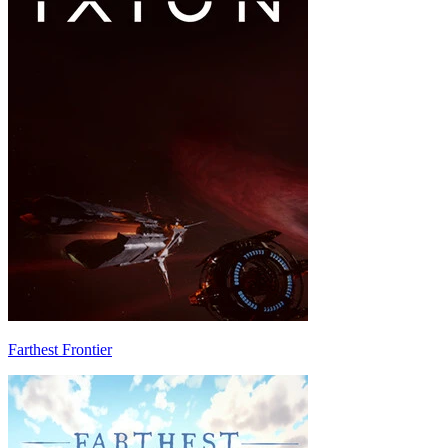
Farthest Frontier