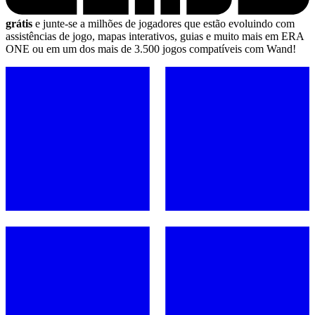
grátis
e junte-se a milhões de jogadores que estão evoluindo com
assistências de jogo, mapas interativos, guias e muito mais em ERA
ONE ou em um dos mais de 3.500 jogos compatíveis com Wand!