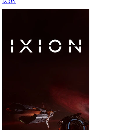
IXION