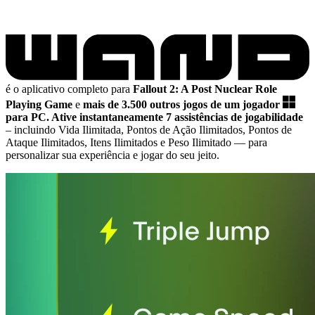
é o aplicativo completo para
Fallout 2: A Post Nuclear Role
Playing Game
e
mais de 3.500 outros jogos de um jogador
para PC.
Ative instantaneamente 7 assistências de jogabilidade
– incluindo Vida Ilimitada, Pontos de Ação Ilimitados, Pontos de
Ataque Ilimitados, Itens Ilimitados e Peso Ilimitado
— para
personalizar sua experiência e jogar do seu jeito.