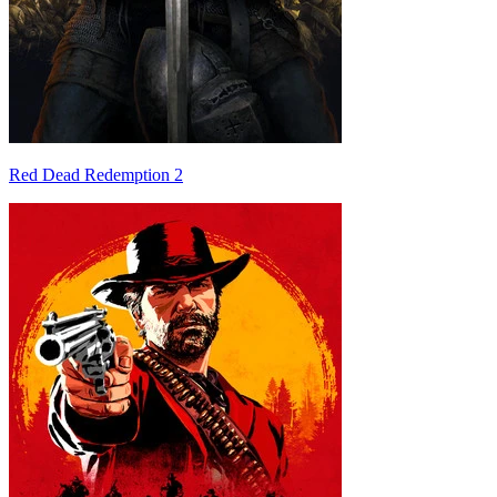
Red Dead Redemption 2