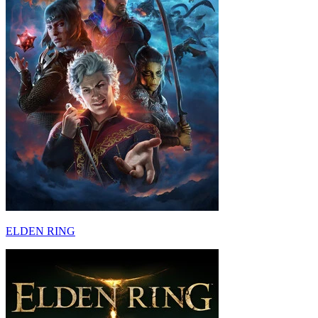
ELDEN RING