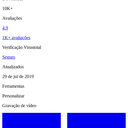
10K+
Avaliações
4.9
1K+ avaliações
Verificação Virustotal
Seguro
Atualizados
29 de jul de 2019
Ferramentas
Personalizar
Gravação de vídeo