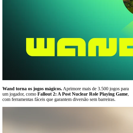
Wand torna os jogos mágicos.
Aprimore mais de 3.500 jogos para
um jogador, como
Fallout 2: A Post Nuclear Role Playing Game
,
com ferramentas fáceis que garantem diversão sem barreiras.