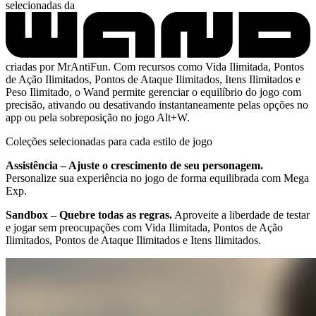
selecionadas da
criadas por MrAntiFun. Com recursos como Vida Ilimitada, Pontos
de Ação Ilimitados, Pontos de Ataque Ilimitados, Itens Ilimitados e
Peso Ilimitado, o Wand permite gerenciar o equilíbrio do jogo com
precisão, ativando ou desativando instantaneamente pelas opções no
app ou pela sobreposição no jogo Alt+W.
Coleções selecionadas para cada estilo de jogo
Assistência – Ajuste o crescimento de seu personagem.
Personalize sua experiência no jogo de forma equilibrada com Mega
Exp.
Sandbox – Quebre todas as regras.
Aproveite a liberdade de testar
e jogar sem preocupações com Vida Ilimitada, Pontos de Ação
Ilimitados, Pontos de Ataque Ilimitados e Itens Ilimitados.