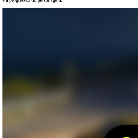
e a progressão do personagem.