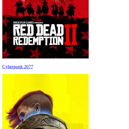
Cyberpunk 2077