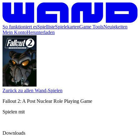
So funktioniert es
Spielliste
Spielekarten
Game Tools
Neuigkeiten
Mein Konto
Herunterladen
Zurück zu allen Wand-Spielen
Fallout 2: A Post Nuclear Role Playing Game
Spielen mit
Downloads