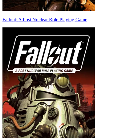
Fallout: A Post Nuclear Role Playing Game