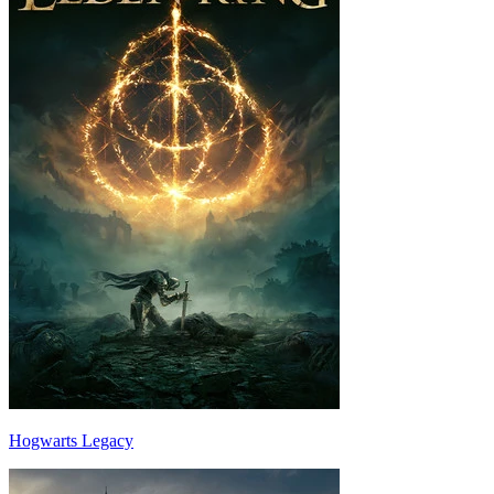
Hogwarts Legacy