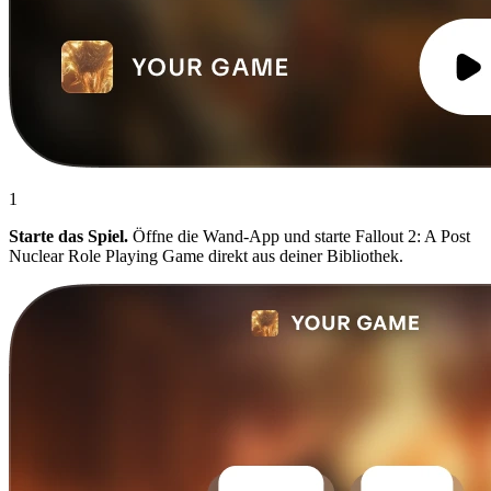
1
Starte das Spiel.
Öffne die Wand-App und starte Fallout 2: A Post
Nuclear Role Playing Game direkt aus deiner Bibliothek.