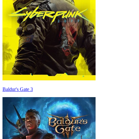
Baldur's Gate 3