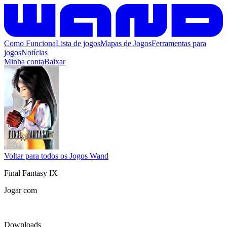
Como Funciona
Lista de jogos
Mapas de Jogos
Ferramentas para
jogos
Notícias
Minha conta
Baixar
Voltar para todos os Jogos Wand
Final Fantasy IX
Jogar com
Downloads