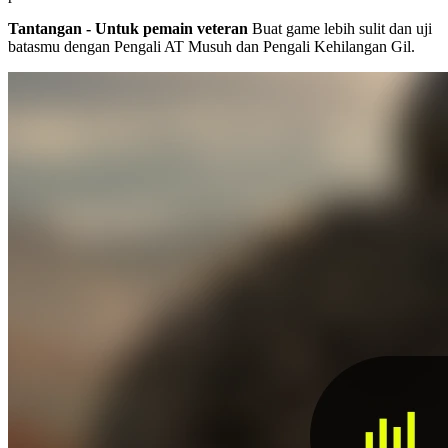
Tantangan - Untuk pemain veteran
Buat game lebih sulit dan uji
batasmu dengan Pengali AT Musuh dan Pengali Kehilangan Gil.