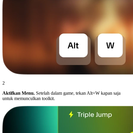
2
Aktifkan Menu.
Setelah dalam game, tekan Alt+W kapan saja
untuk memunculkan toolkit.