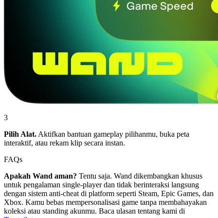
3
Pilih Alat.
Aktifkan bantuan gameplay pilihanmu, buka peta
interaktif, atau rekam klip secara instan.
FAQs
Apakah Wand aman?
Tentu saja. Wand dikembangkan khusus
untuk pengalaman single-player dan tidak berinteraksi langsung
dengan sistem anti-cheat di platform seperti Steam, Epic Games, dan
Xbox. Kamu bebas mempersonalisasi game tanpa membahayakan
koleksi atau standing akunmu. Baca ulasan tentang kami di