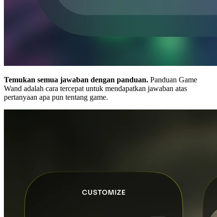
Temukan semua jawaban dengan panduan.
Panduan Game
Wand adalah cara tercepat untuk mendapatkan jawaban atas
pertanyaan apa pun tentang game.