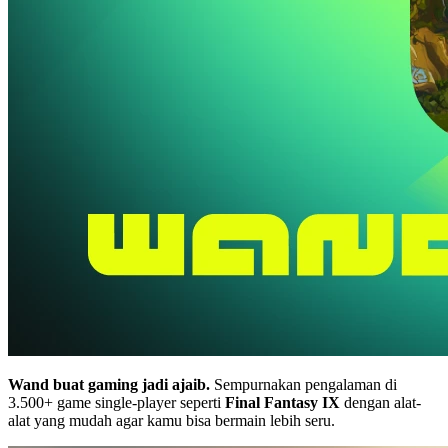
Wand buat gaming jadi ajaib.
Sempurnakan pengalaman di
3.500+ game single-player seperti
Final Fantasy IX
dengan alat-
alat yang mudah agar kamu bisa bermain lebih seru.