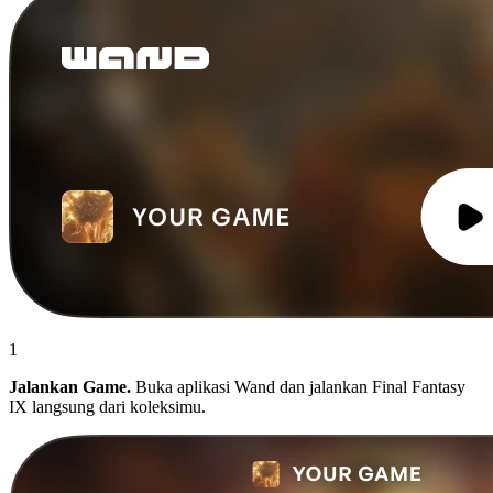
1
Jalankan Game.
Buka aplikasi Wand dan jalankan Final Fantasy
IX langsung dari koleksimu.