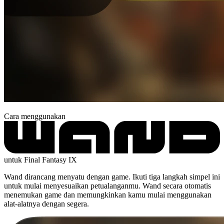
Cara menggunakan
untuk Final Fantasy IX
Wand dirancang menyatu dengan game. Ikuti tiga langkah simpel ini
untuk mulai menyesuaikan petualanganmu. Wand secara otomatis
menemukan game dan memungkinkan kamu mulai menggunakan
alat-alatnya dengan segera.