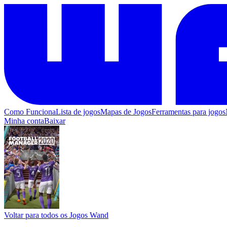
Como Funciona
Lista de jogos
Mapas de Jogos
Ferramentas para jogos
Minha conta
Baixar
Voltar para todos os Jogos Wand