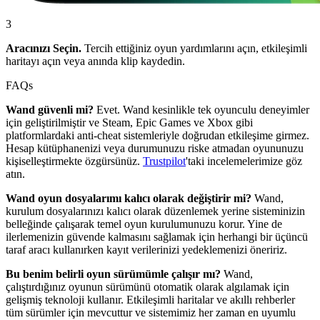
3
Aracınızı Seçin.
Tercih ettiğiniz oyun yardımlarını açın, etkileşimli
haritayı açın veya anında klip kaydedin.
FAQs
Wand güvenli mi?
Evet. Wand kesinlikle tek oyunculu deneyimler
için geliştirilmiştir ve Steam, Epic Games ve Xbox gibi
platformlardaki anti-cheat sistemleriyle doğrudan etkileşime girmez.
Hesap kütüphanenizi veya durumunuzu riske atmadan oyununuzu
kişiselleştirmekte özgürsünüz.
Trustpilot
'taki incelemelerimize göz
atın.
Wand oyun dosyalarımı kalıcı olarak değiştirir mi?
Wand,
kurulum dosyalarınızı kalıcı olarak düzenlemek yerine sisteminizin
belleğinde çalışarak temel oyun kurulumunuzu korur. Yine de
ilerlemenizin güvende kalmasını sağlamak için herhangi bir üçüncü
taraf aracı kullanırken kayıt verilerinizi yedeklemenizi öneririz.
Bu benim belirli oyun sürümümle çalışır mı?
Wand,
çalıştırdığınız oyunun sürümünü otomatik olarak algılamak için
gelişmiş teknoloji kullanır. Etkileşimli haritalar ve akıllı rehberler
tüm sürümler için mevcuttur ve sistemimiz her zaman en uyumlu