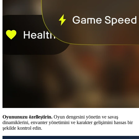
Oyununuzu özelleştirin.
Oyun dengesini yönetin ve savaş
dinamiklerini, envanter yönetimini ve karakter gelişimini hassas bir
şekilde kontrol edin.