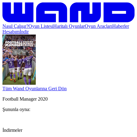
Nasıl Çalışır?
Oyun Listesi
Haritalı Oyunlar
Oyun Araçları
Haberler
Hesabım
İndir
Tüm Wand Oyunlarına Geri Dön
Football Manager 2020
Şununla oyna:
İndirmeler