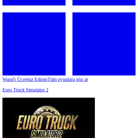
Wand'ı Ücretsiz Edinin
Tüm oyunlara göz at
Euro Truck Simulator 2