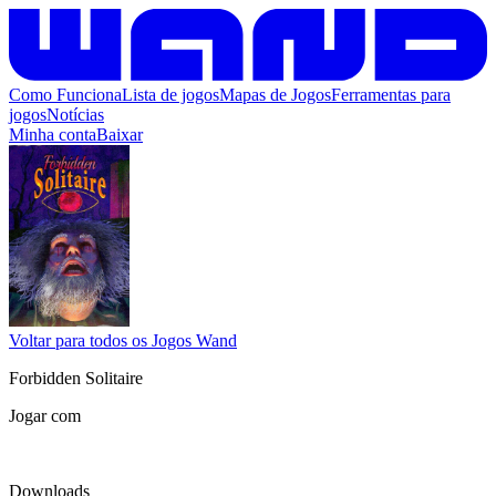
Como Funciona
Lista de jogos
Mapas de Jogos
Ferramentas para
jogos
Notícias
Minha conta
Baixar
Voltar para todos os Jogos Wand
Forbidden Solitaire
Jogar com
Downloads