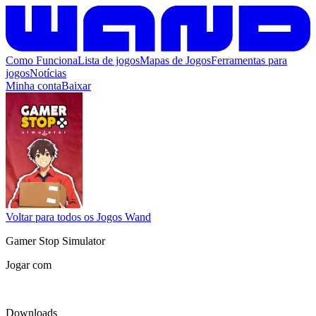
Como Funciona
Lista de jogos
Mapas de Jogos
Ferramentas para
jogos
Notícias
Minha conta
Baixar
Voltar para todos os Jogos Wand
Gamer Stop Simulator
Jogar com
Downloads