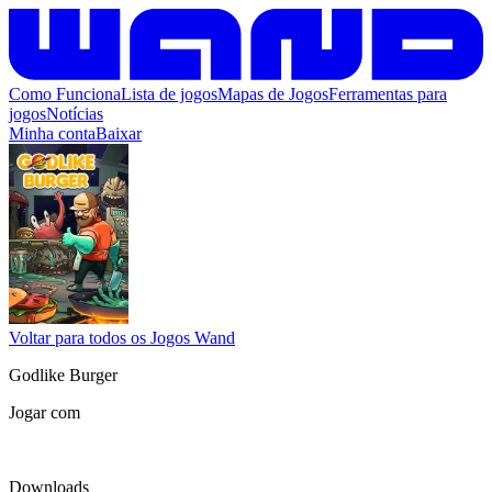
Como Funciona
Lista de jogos
Mapas de Jogos
Ferramentas para
jogos
Notícias
Minha conta
Baixar
Voltar para todos os Jogos Wand
Godlike Burger
Jogar com
Downloads