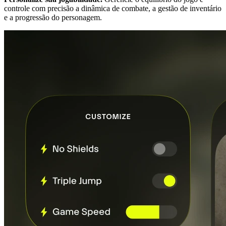
controle com precisão a dinâmica de combate, a gestão de inventário
e a progressão do personagem.