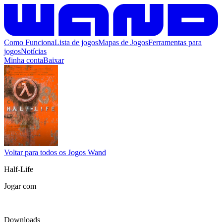
Como Funciona
Lista de jogos
Mapas de Jogos
Ferramentas para
jogos
Notícias
Minha conta
Baixar
Voltar para todos os Jogos Wand
Half-Life
Jogar com
Downloads