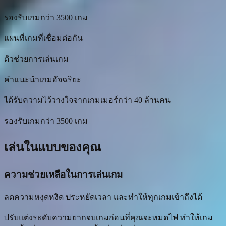
รองรับเกมกว่า 3500 เกม
แผนที่เกมที่เชื่อมต่อกัน
ตัวช่วยการเล่นเกม
คำแนะนำเกมอัจฉริยะ
ได้รับความไว้วางใจจากเกมเมอร์กว่า 40 ล้านคน
รองรับเกมกว่า 3500 เกม
เล่นในแบบของคุณ
ความช่วยเหลือในการเล่นเกม
ลดความหงุดหงิด ประหยัดเวลา และทำให้ทุกเกมเข้าถึงได้
ปรับแต่งระดับความยาก
จบเกมก่อนที่คุณจะหมดไฟ ทำให้เกม