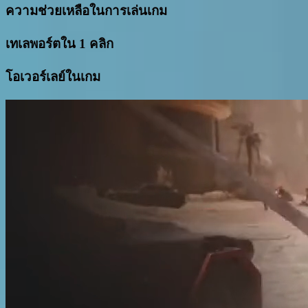
ความช่วยเหลือในการเล่นเกม
เทเลพอร์ตใน 1 คลิก
โอเวอร์เลย์ในเกม