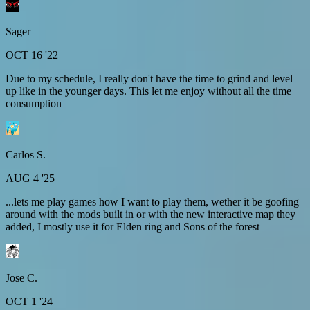
Sager
OCT 16 '22
Due to my schedule, I really don't have the time to grind and level
up like in the younger days. This let me enjoy without all the time
consumption
Carlos S.
AUG 4 '25
...lets me play games how I want to play them, wether it be goofing
around with the mods built in or with the new interactive map they
added, I mostly use it for Elden ring and Sons of the forest
Jose C.
OCT 1 '24