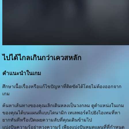
ไปได้ไกลเกินกว่าเควสหลัก
คำแนะนำในเกม
ศึกษาเนื้อเรื่องหรือแก้ไขปัญหาที่ติดขัดได้โดยไม่ต้องออกจาก
เกม
ค้นหาเส้นทางของคุณ
เลิกเดินหลงเป็นวงกลม ดูตำแหน่งในเกม
ของคุณได้บนแผนที่แบบไดนามิก เทเลพอร์ตไปยังไอเทมที่หา
ยากทันทีหรือเปิดเผยความลับที่คุณเดินข้ามไป
แบ่งปันความรู้
อย่าหวงความรู้ เพียงแบ่งปันหมุดแผนที่ที่กำหนด