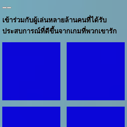
เข้าร่วมกับผู้เล่นหลายล้านคนที่ได้รับ
ประสบการณ์ที่ดีขึ้นจากเกมที่พวกเขารัก