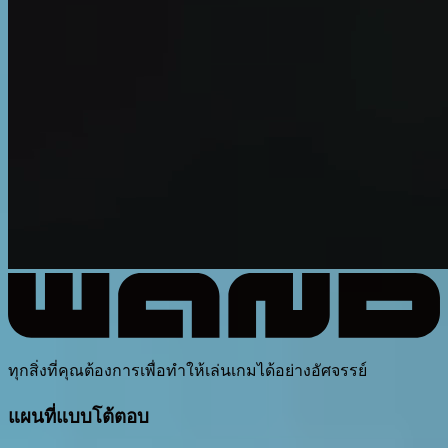
ทุกสิ่งที่คุณต้องการเพื่อทำให้เล่นเกมได้อย่างอัศจรรย์
แผนที่แบบโต้ตอบ