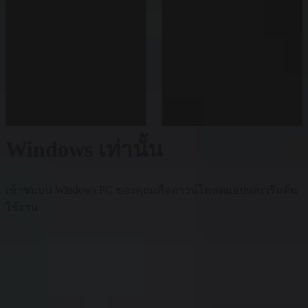
Windows เท่านั้น
เข้าชมบน Windows PC ของคุณเพื่อดาวน์โหลดแอปและเริ่มต้น
ใช้งาน