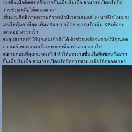
ง่ายขึ้นเมื่อติดขัดหรือยากขึ้นเมื่อเริ่มเบื่อ สามารถเปิดหรือปิด
การช่วยเหลือได้ตลอดเวลา
เพิ่มประสิทธิภาพความก้าวหน้า
มีเวลาเล่นแค่ 30 นาทีใช่ไหม จง
เล่นให้คุ้มค่าที่สุด เพิ่มทรัพยากรที่ต้องการหรือเพิ่ม XP เพื่อจบ
เควสอย่างรวดเร็ว
ลบอุปสรรค
ทำให้ทุกเกมเข้าถึงได้ ตัวช่วยเหลือจะช่วยให้คุณลด
ความเร็วของเกมหรือลบระบบที่น่ารำคาญออกไป
จบเกมก่อนที่คุณจะหมดไฟ ทำให้เกมง่ายขึ้นเมื่อติดขัดหรือยาก
ขึ้นเมื่อเริ่มเบื่อ สามารถเปิดหรือปิดการช่วยเหลือได้ตลอดเวลา