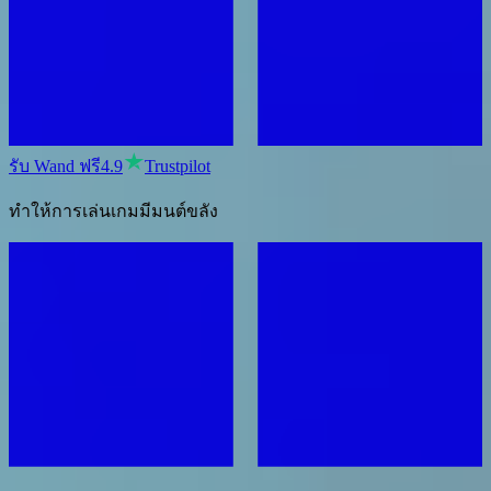
รับ Wand ฟรี
4.9
Trustpilot
ทำให้การเล่นเกมมีมนต์ขลัง