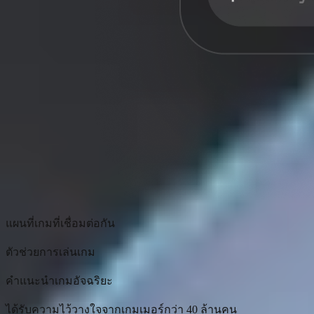
แผนที่เกมที่เชื่อมต่อกัน
ตัวช่วยการเล่นเกม
คำแนะนำเกมอัจฉริยะ
ได้รับความไว้วางใจจากเกมเมอร์กว่า 40 ล้านคน