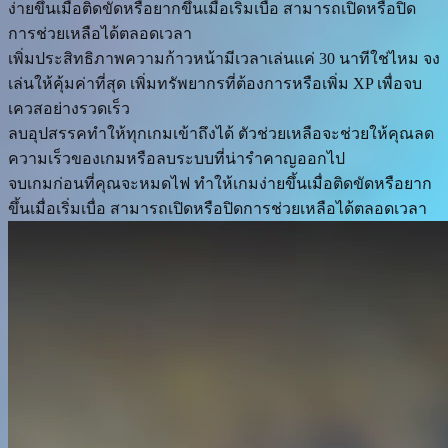
ง่ายขึ้นเมื่อติดขัดหรือยากขึ้นเมื่อเริ่มเบื่อ สามารถเปิดหรือปิด
การช่วยเหลือได้ตลอดเวลา
เพิ่มประสิทธิภาพความก้าวหน้า
มีเวลาเล่นแค่ 30 นาทีใช่ไหม จง
เล่นให้คุ้มค่าที่สุด เพิ่มทรัพยากรที่ต้องการหรือเพิ่ม XP เพื่อจบ
เควสอย่างรวดเร็ว
ลบอุปสรรค
ทำให้ทุกเกมเข้าถึงได้ ตัวช่วยเหลือจะช่วยให้คุณลด
ความเร็วของเกมหรือลบระบบที่น่ารำคาญออกไป
จบเกมก่อนที่คุณจะหมดไฟ ทำให้เกมง่ายขึ้นเมื่อติดขัดหรือยาก
ขึ้นเมื่อเริ่มเบื่อ สามารถเปิดหรือปิดการช่วยเหลือได้ตลอดเวลา