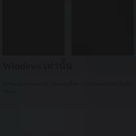
Windows เท่านั้น
เข้าชมบน Windows PC ของคุณเพื่อดาวน์โหลดแอปและเริ่มต้น
ใช้งาน