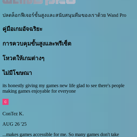
ปลดล็อกฟีเจอร์ขั้นสูงและสนับสนุนทีมของเราด้วย Wand Pro
คู่มือเกมอัจฉริยะ
การควบคุมขั้นสูงและพรีเซ็ต
โหวตให้เกมต่างๆ
ไม่มีโฆษณา
its honestly giving my games new life glad to see there's people
making games enjoyable for everyone
ConTez K.
AUG 26 '25
...makes games accessible for me. So many games don't take