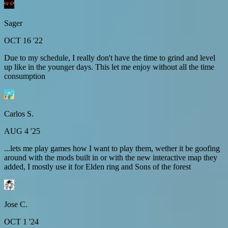
Sager
OCT 16 '22
Due to my schedule, I really don't have the time to grind and level
up like in the younger days. This let me enjoy without all the time
consumption
Carlos S.
AUG 4 '25
...lets me play games how I want to play them, wether it be goofing
around with the mods built in or with the new interactive map they
added, I mostly use it for Elden ring and Sons of the forest
Jose C.
OCT 1 '24