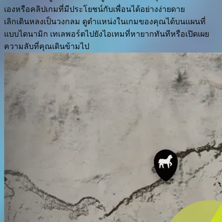
เองหรือคลิปเกมที่มีประโยชน์กับเพื่อนได้อย่างง่ายดาย
เลิกเดินหลงเป็นวงกลม ดูตำแหน่งในเกมของคุณได้บนแผนที่
แบบไดนามิก เทเลพอร์ตไปยังไอเทมที่หายากทันทีหรือเปิดเผย
ความลับที่คุณเดินข้ามไป