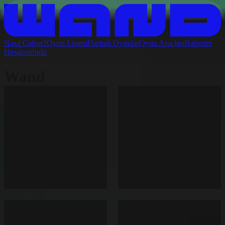
Nasıl Çalışır?
Oyun Listesi
Haritalı Oyunlar
Oyun Araçları
Haberler
Hesabım
İndir
Wand