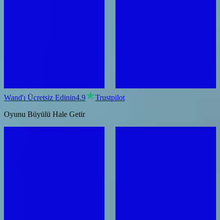
Wand'ı Ücretsiz Edinin
4.9
Trustpilot
Oyunu Büyülü Hale Getir