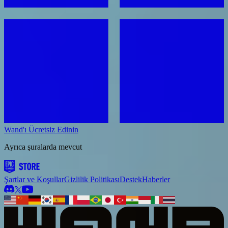
Wand'ı Ücretsiz Edinin
Ayrıca şuralarda mevcut
Şartlar ve Koşullar
Gizlilik Politikası
Destek
Haberler