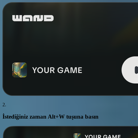
2.
İstediğiniz zaman
Alt+W
tuşuna basın