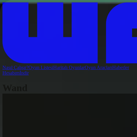
Nasıl Çalışır?
Oyun Listesi
Haritalı Oyunlar
Oyun Araçları
Haberler
Hesabım
İndir
Wand