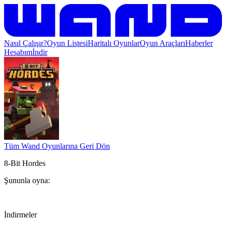
Nasıl Çalışır?
Oyun Listesi
Haritalı Oyunlar
Oyun Araçları
Haberler
Hesabım
İndir
Tüm Wand Oyunlarına Geri Dön
8-Bit Hordes
Şununla oyna:
İndirmeler