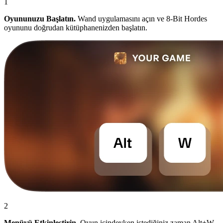
1
Oyununuzu Başlatın.
Wand uygulamasını açın ve 8-Bit Hordes
oyununu doğrudan kütüphanenizden başlatın.
2
Menüyü Etkinleştirin.
Oyun içindeyken istediğiniz zaman Alt+W