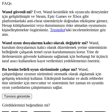
FAQs
Wand güvenli mi?
Evet. Wand kesinlikle tek oyunculu deneyimler
için geliştirilmiştir ve Steam, Epic Games ve Xbox gibi
platformlardaki anti-cheat sistemleriyle doğrudan etkileşime girmez.
Hesap kütüphanenizi veya durumunuzu riske atmadan oyununuzu
kişiselleştirmekte özgürsünüz.
Trustpilot
'taki incelemelerimize göz
atın.
Wand oyun dosyalarımı kalıcı olarak değiştirir mi?
Wand,
kurulum dosyalarınızı kalıcı olarak düzenlemek yerine sisteminizin
belleğinde çalışarak temel oyun kurulumunuzu korur. Yine de
ilerlemenizin güvende kalmasını sağlamak için herhangi bir üçüncü
taraf aracı kullanırken kayıt verilerinizi yedeklemenizi öneririz.
Bu benim belirli oyun sürümümle çalışır mı?
Wand,
çalıştırdığınız oyunun sürümünü otomatik olarak algılamak için
gelişmiş teknoloji kullanır. Etkileşimli haritalar ve akıllı rehberler
tüm sürümler için mevcuttur ve sistemimiz her zaman en uyumlu
oyun yardımlarını çalıştırmanızı sağlar.
Tümünü görüntüle
Gördüklerinizi beğendiniz mi?