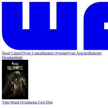
Nasıl Çalışır?
Oyun Listesi
Haritalı Oyunlar
Oyun Araçları
Haberler
Hesabım
İndir
Tüm Wand Oyunlarına Geri Dön