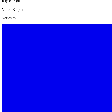
Kişiselleştir
Video Kırpma
Yerleşim