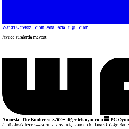
Wand'ı Ücretsiz Edinin
Daha Fazla Bilgi Edinin
Ayrıca şuralarda mevcut
Amnesia: The Bunker
ve
3.500+ diğer tek oyunculu
PC Oyunl
dahil olmak üzere
— sorunsuz oyun içi katman kullanarak doğrudan