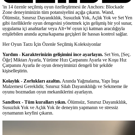
'in 14 özenle seçilmiş oyun özelleştirmesi ile Anchors: Blockade
Zone deneyiminizin tüm potansiyelini açığa çıkarın. Wand,
Ölümsüz, Sınırsız Dayanıklılık, Susuzluk Yok, Açlık Yok ve Set Yen
gibi özelliklerle oyun dengesini yönetmek için gelişmiş bir yol sunar,
uygulama içi anahtarlar veya Alt+W oyun içi katman aracılığıyla
erişilebilen anında açma/kapama geçişleri ile hassas kontrol sağlar.
Her Oyun Tarzı İçin Özenle Seçilmiş Koleksiyonlar
Yardım - Karakterinizin gelişimini ince ayarlayın.
Set Yen, [Seç.
Öğe] Miktarı Ayarla, Yürüme Hızı Çarpanını Ayarla ve Koşu Hız
Çarpanını Ayarla ile oyun deneyiminizi dengeli bir şekilde
kişiselleştirin.
Kolaylık - Zorlukları azaltın.
Anında Yağmalama, Yapı İnşa
Malzemesi Gereklidir, Sınırsız Silah Dayanıklılığı ve Sekmeme ile
oyunu bozmadan oyun mekaniklerini ayarlayın.
Sandbox - Tüm kuralları yıkın.
Ölümsüz, Sınırsız Dayanıklılık,
Susuzluk Yok ve Açlık Yok ile deneyim yapmanın ve stressiz
oynamanın keyfini çıkarın.