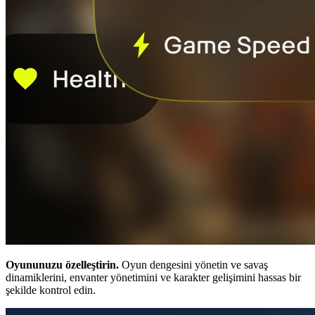
Oyununuzu özelleştirin.
Oyun dengesini yönetin ve savaş
dinamiklerini, envanter yönetimini ve karakter gelişimini hassas bir
şekilde kontrol edin.