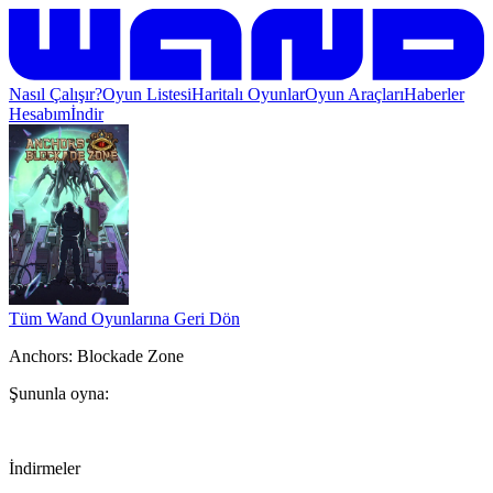
Nasıl Çalışır?
Oyun Listesi
Haritalı Oyunlar
Oyun Araçları
Haberler
Hesabım
İndir
Tüm Wand Oyunlarına Geri Dön
Anchors: Blockade Zone
Şununla oyna:
İndirmeler