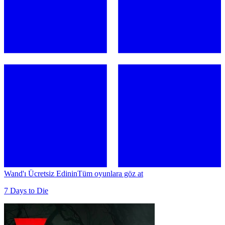
Wand'ı Ücretsiz Edinin
Tüm oyunlara göz at
7 Days to Die