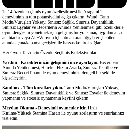
'in 14 özenle seçilmiş oyun özelleştirmesi ile Aragami 2
deneyiminizin tüm potansiyelini açığa çıkarın. Wand, Tanrı
Modu/Vuruşları Yoksay, Sınırsız Sağlık, Sınırsız Dayanıklılık,
Sınırsız Eşyalar ve Becerilerin Anında Yenilenmesi gibi özelliklerle
oyun dengesini yönetmek için gelişmiş bir yol sunar, uygulama içi
anahtarlar veya Alt+W oyun içi katman aracılığıyla erişilebilen
anında açma/kapama geçişleri ile hassas kontrol sağlar.
Her Oyun Tarzı İçin Özenle Seçilmiş Koleksiyonlar
Yardım - Karakterinizin gelişimini ince ayarlayın.
Becerilerin
Anında Yenilenmesi, Hareket Hızını Ayarla, Sınırsız Tecrübe ve
Sınırsız Beceri Puanı ile oyun deneyiminizi dengeli bir şekilde
kişiselleştirin.
Sandbox - Tüm kuralları yıkın.
Tanrı Modu/Vuruşları Yoksay,
Sınırsız Sağlık, Sınırsız Dayanıklılık ve Sınırsız Eşyalar ile deneyim
yapmanın ve stressiz oynamanın keyfini çıkarın.
Meydan Okuma - Deneyimli oyuncular için
Hızlı
Kırılma/Yüksek Stamina Hasarı ile oyunu zorlaştırın ve sınırlarınızı
test edin.