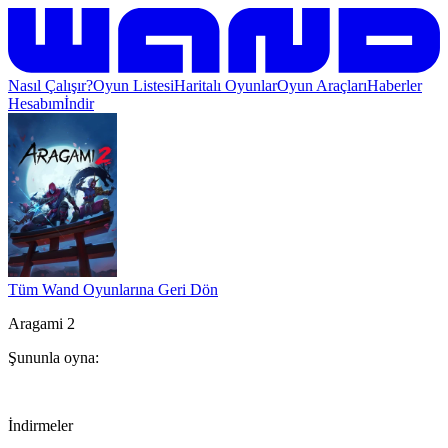
Nasıl Çalışır?
Oyun Listesi
Haritalı Oyunlar
Oyun Araçları
Haberler
Hesabım
İndir
Tüm Wand Oyunlarına Geri Dön
Aragami 2
Şununla oyna:
İndirmeler