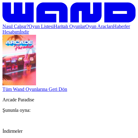
Nasıl Çalışır?
Oyun Listesi
Haritalı Oyunlar
Oyun Araçları
Haberler
Hesabım
İndir
Tüm Wand Oyunlarına Geri Dön
Arcade Paradise
Şununla oyna:
İndirmeler