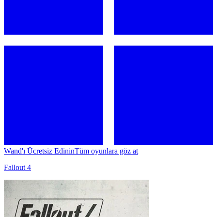
Wand'ı Ücretsiz Edinin
Tüm oyunlara göz at
Fallout 4