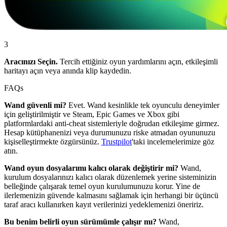
3
Aracınızı Seçin.
Tercih ettiğiniz oyun yardımlarını açın, etkileşimli
haritayı açın veya anında klip kaydedin.
FAQs
Wand güvenli mi?
Evet. Wand kesinlikle tek oyunculu deneyimler
için geliştirilmiştir ve Steam, Epic Games ve Xbox gibi
platformlardaki anti-cheat sistemleriyle doğrudan etkileşime girmez.
Hesap kütüphanenizi veya durumunuzu riske atmadan oyununuzu
kişiselleştirmekte özgürsünüz.
Trustpilot
'taki incelemelerimize göz
atın.
Wand oyun dosyalarımı kalıcı olarak değiştirir mi?
Wand,
kurulum dosyalarınızı kalıcı olarak düzenlemek yerine sisteminizin
belleğinde çalışarak temel oyun kurulumunuzu korur. Yine de
ilerlemenizin güvende kalmasını sağlamak için herhangi bir üçüncü
taraf aracı kullanırken kayıt verilerinizi yedeklemenizi öneririz.
Bu benim belirli oyun sürümümle çalışır mı?
Wand,