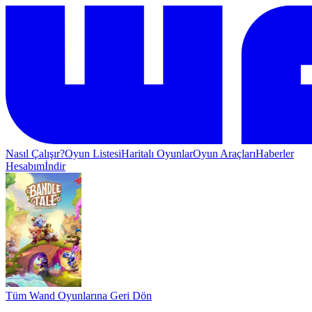
Nasıl Çalışır?
Oyun Listesi
Haritalı Oyunlar
Oyun Araçları
Haberler
Hesabım
İndir
Tüm Wand Oyunlarına Geri Dön