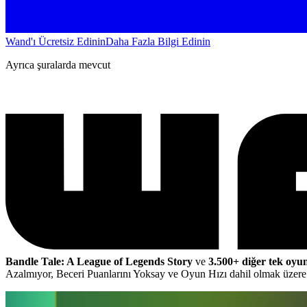
Wand'ı Ücretsiz Edinin
Daha Fazla Bilgi Edinin
Ayrıca şuralarda mevcut
Bandle Tale: A League of Legends Story
ve
3.500+ diğer tek oyu
Azalmıyor, Beceri Puanlarını Yoksay ve Oyun Hızı dahil olmak üzer