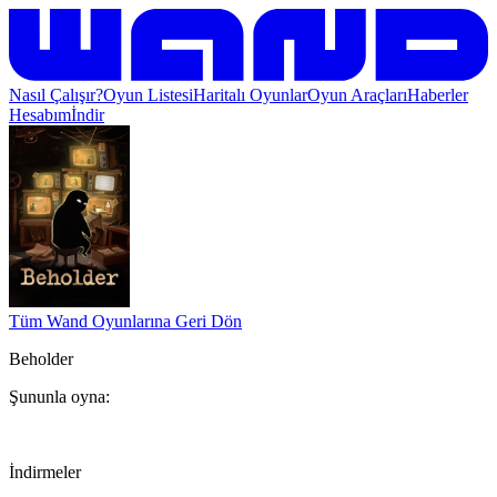
Nasıl Çalışır?
Oyun Listesi
Haritalı Oyunlar
Oyun Araçları
Haberler
Hesabım
İndir
Tüm Wand Oyunlarına Geri Dön
Beholder
Şununla oyna:
İndirmeler