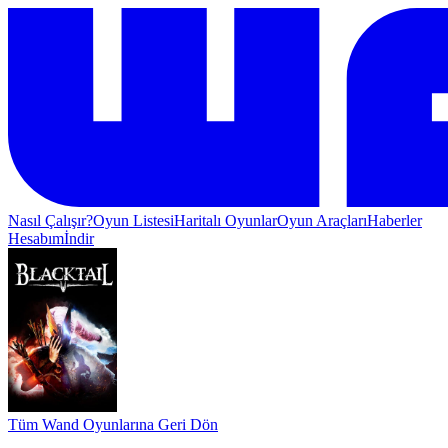
Nasıl Çalışır?
Oyun Listesi
Haritalı Oyunlar
Oyun Araçları
Haberler
Hesabım
İndir
Tüm Wand Oyunlarına Geri Dön