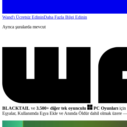
Wand'ı Ücretsiz Edinin
Daha Fazla Bilgi Edinin
Ayrıca şuralarda mevcut
BLACKTAIL
ve
3.500+ diğer tek oyunculu
PC Oyunları
için
Eşyalar, Kullanımda Eşya Ekle ve Anında Öldür dahil olmak üzere
— 