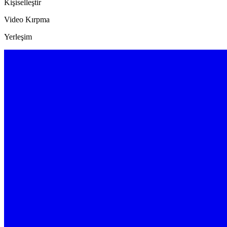
Kişiselleştir
Video Kırpma
Yerleşim