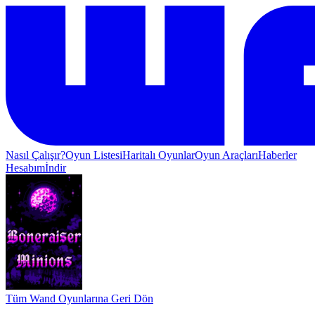
Nasıl Çalışır?
Oyun Listesi
Haritalı Oyunlar
Oyun Araçları
Haberler
Hesabım
İndir
Tüm Wand Oyunlarına Geri Dön