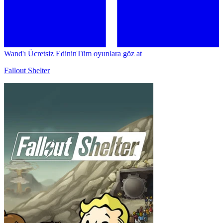
Wand'ı Ücretsiz Edinin
Tüm oyunlara göz at
Fallout Shelter