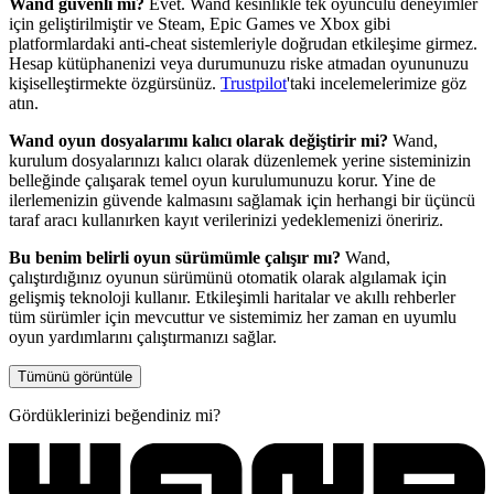
Wand güvenli mi?
Evet. Wand kesinlikle tek oyunculu deneyimler
için geliştirilmiştir ve Steam, Epic Games ve Xbox gibi
platformlardaki anti-cheat sistemleriyle doğrudan etkileşime girmez.
Hesap kütüphanenizi veya durumunuzu riske atmadan oyununuzu
kişiselleştirmekte özgürsünüz.
Trustpilot
'taki incelemelerimize göz
atın.
Wand oyun dosyalarımı kalıcı olarak değiştirir mi?
Wand,
kurulum dosyalarınızı kalıcı olarak düzenlemek yerine sisteminizin
belleğinde çalışarak temel oyun kurulumunuzu korur. Yine de
ilerlemenizin güvende kalmasını sağlamak için herhangi bir üçüncü
taraf aracı kullanırken kayıt verilerinizi yedeklemenizi öneririz.
Bu benim belirli oyun sürümümle çalışır mı?
Wand,
çalıştırdığınız oyunun sürümünü otomatik olarak algılamak için
gelişmiş teknoloji kullanır. Etkileşimli haritalar ve akıllı rehberler
tüm sürümler için mevcuttur ve sistemimiz her zaman en uyumlu
oyun yardımlarını çalıştırmanızı sağlar.
Tümünü görüntüle
Gördüklerinizi beğendiniz mi?