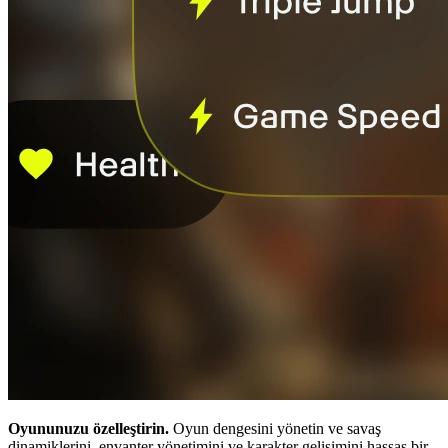
Oyununuzu özelleştirin.
Oyun dengesini yönetin ve savaş
dinamiklerini, envanter yönetimini ve karakter gelişimini hassas bir