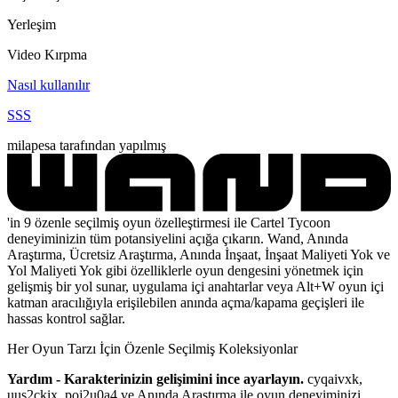
Yerleşim
Video Kırpma
Nasıl kullanılır
SSS
milapesa tarafından yapılmış
'in 9 özenle seçilmiş oyun özelleştirmesi ile Cartel Tycoon
deneyiminizin tüm potansiyelini açığa çıkarın. Wand, Anında
Araştırma, Ücretsiz Araştırma, Anında İnşaat, İnşaat Maliyeti Yok ve
Yol Maliyeti Yok gibi özelliklerle oyun dengesini yönetmek için
gelişmiş bir yol sunar, uygulama içi anahtarlar veya Alt+W oyun içi
katman aracılığıyla erişilebilen anında açma/kapama geçişleri ile
hassas kontrol sağlar.
Her Oyun Tarzı İçin Özenle Seçilmiş Koleksiyonlar
Yardım - Karakterinizin gelişimini ince ayarlayın.
cyqaivxk,
uus2ckix, poj2u0a4 ve Anında Araştırma ile oyun deneyiminizi