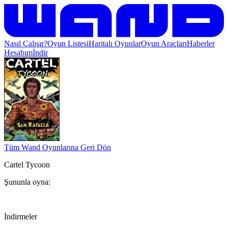
Nasıl Çalışır?
Oyun Listesi
Haritalı Oyunlar
Oyun Araçları
Haberler
Hesabım
İndir
Tüm Wand Oyunlarına Geri Dön
Cartel Tycoon
Şununla oyna:
İndirmeler