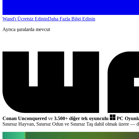
Wand'ı Ücretsiz Edinin
Daha Fazla Bilgi Edinin
Ayrıca şuralarda mevcut
Conan Unconquered
ve
3.500+ diğer tek oyunculu
PC Oyunla
Sınırsız Hayvan, Sınırsız Odun ve Sınırsız Taş dahil olmak üzere
— de