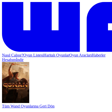
Nasıl Çalışır?
Oyun Listesi
Haritalı Oyunlar
Oyun Araçları
Haberler
Hesabım
İndir
Tüm Wand Oyunlarına Geri Dön