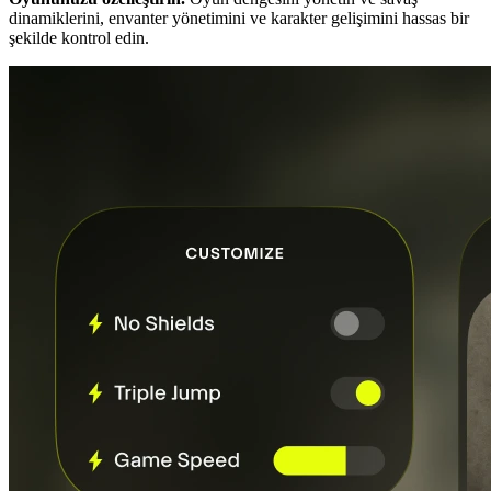
dinamiklerini, envanter yönetimini ve karakter gelişimini hassas bir
şekilde kontrol edin.