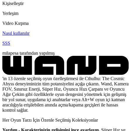
Kişiselleştir
Yerleşim
Video Kırpma
Nasıl kullanılır
SSS
milapesa tarafından yapılmış
'in 13 özenle seçilmiş oyun özelleştirmesi ile Cthulhu: The Cosmic
Abyss deneyiminizin tüm potansiyelini açığa çıkarın. Wand, Kamera
FOV, Sınırsız Enerji, Süper Hız, Oyuncu Hızı Çarpanı ve Oyuncu
Ağır Çekim gibi özelliklerle oyun dengesini yönetmek için gelişmiş
bir yol sunar, uygulama içi anahtarlar veya Alt+W oyun içi katman
aracılığıyla erişilebilen anında açma/kapama geçişleri ile hassas
kontrol sağlar.
Her Oyun Tarzı İçin Özenle Seçilmiş Koleksiyonlar
Yardım - Karakterinizin gelişimini ince ayarlayın.
Süper Hız ve