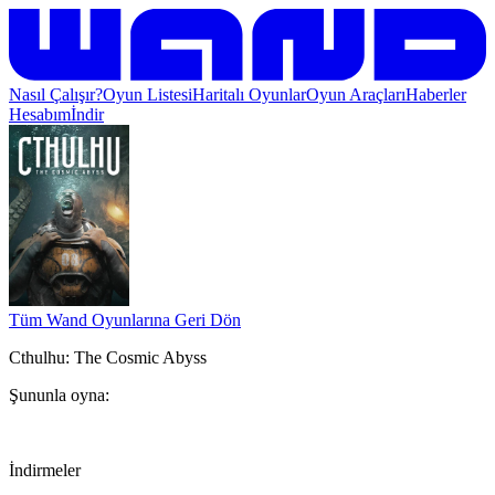
Nasıl Çalışır?
Oyun Listesi
Haritalı Oyunlar
Oyun Araçları
Haberler
Hesabım
İndir
Tüm Wand Oyunlarına Geri Dön
Cthulhu: The Cosmic Abyss
Şununla oyna:
İndirmeler