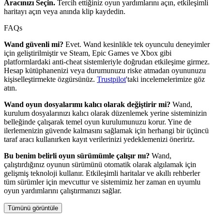
Aracınızı Seçin.
Tercih ettiğiniz oyun yardımlarını açın, etkileşimli
haritayı açın veya anında klip kaydedin.
FAQs
Wand güvenli mi?
Evet. Wand kesinlikle tek oyunculu deneyimler
için geliştirilmiştir ve Steam, Epic Games ve Xbox gibi
platformlardaki anti-cheat sistemleriyle doğrudan etkileşime girmez.
Hesap kütüphanenizi veya durumunuzu riske atmadan oyununuzu
kişiselleştirmekte özgürsünüz.
Trustpilot
'taki incelemelerimize göz
atın.
Wand oyun dosyalarımı kalıcı olarak değiştirir mi?
Wand,
kurulum dosyalarınızı kalıcı olarak düzenlemek yerine sisteminizin
belleğinde çalışarak temel oyun kurulumunuzu korur. Yine de
ilerlemenizin güvende kalmasını sağlamak için herhangi bir üçüncü
taraf aracı kullanırken kayıt verilerinizi yedeklemenizi öneririz.
Bu benim belirli oyun sürümümle çalışır mı?
Wand,
çalıştırdığınız oyunun sürümünü otomatik olarak algılamak için
gelişmiş teknoloji kullanır. Etkileşimli haritalar ve akıllı rehberler
tüm sürümler için mevcuttur ve sistemimiz her zaman en uyumlu
oyun yardımlarını çalıştırmanızı sağlar.
Tümünü görüntüle