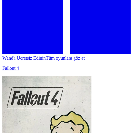
Wand'ı Ücretsiz Edinin
Tüm oyunlara göz at
Fallout 4