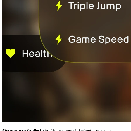
Oyununuzu özelleştirin.
Oyun dengesini yönetin ve savaş