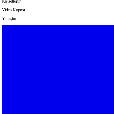
Kişiselleştir
Video Kırpma
Yerleşim