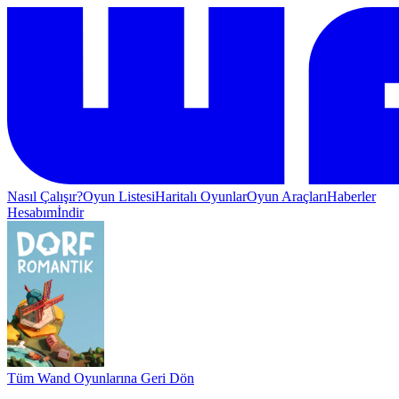
Nasıl Çalışır?
Oyun Listesi
Haritalı Oyunlar
Oyun Araçları
Haberler
Hesabım
İndir
Tüm Wand Oyunlarına Geri Dön