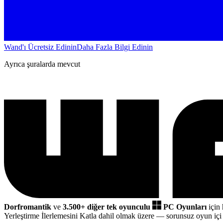
Wand'ı Ücretsiz Edinin
Daha Fazla Bilgi Edinin
Ayrıca şuralarda mevcut
Dorfromantik
ve
3.500+ diğer tek oyunculu
PC Oyunları
için 
Yerleştirme İlerlemesini Katla dahil olmak üzere
— sorunsuz oyun içi