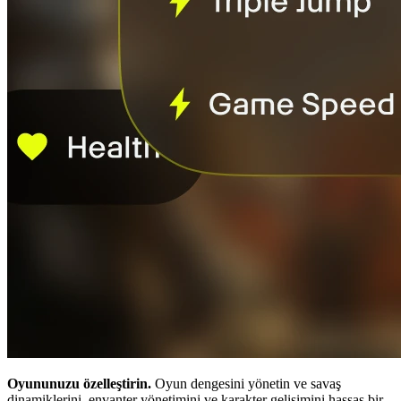
Oyununuzu özelleştirin.
Oyun dengesini yönetin ve savaş
dinamiklerini, envanter yönetimini ve karakter gelişimini hassas bir