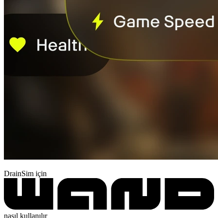
DrainSim için
nasıl kullanılır