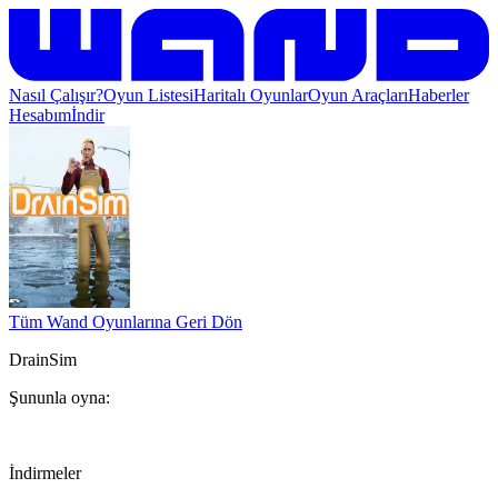
Nasıl Çalışır?
Oyun Listesi
Haritalı Oyunlar
Oyun Araçları
Haberler
Hesabım
İndir
Tüm Wand Oyunlarına Geri Dön
DrainSim
Şununla oyna:
İndirmeler