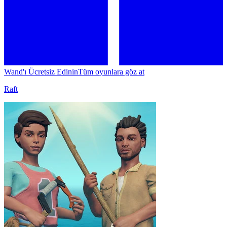
Wand'ı Ücretsiz Edinin
Tüm oyunlara göz at
Raft