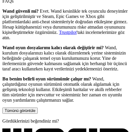
FAQs
Wand güvenli mi?
Evet. Wand kesinlikle tek oyunculu deneyimler
için geliştirilmiştir ve Steam, Epic Games ve Xbox gibi
platformlardaki anti-cheat sistemleriyle doğrudan etkileşime girmez.
Hesap kütüphanenizi veya durumunuzu riske atmadan oyununuzu
kişiselleştirmekte özgürsünüz.
Trustpilot
'taki incelemelerimize göz
atın.
Wand oyun dosyalarımı kalıcı olarak değiştirir mi?
Wand,
kurulum dosyalarınızı kalıcı olarak düzenlemek yerine sisteminizin
belleğinde çalışarak temel oyun kurulumunuzu korur. Yine de
ilerlemenizin güvende kalmasını sağlamak için herhangi bir üçüncü
taraf aracı kullanırken kayıt verilerinizi yedeklemenizi öneririz.
Bu benim belirli oyun sürümümle çalışır mı?
Wand,
çalıştırdığınız oyunun sürümünü otomatik olarak algılamak için
gelişmiş teknoloji kullanır. Etkileşimli haritalar ve akıllı rehberler
tüm sürümler için mevcuttur ve sistemimiz her zaman en uyumlu
oyun yardımlarını çalıştırmanızı sağlar.
Tümünü görüntüle
Gördüklerinizi beğendiniz mi?