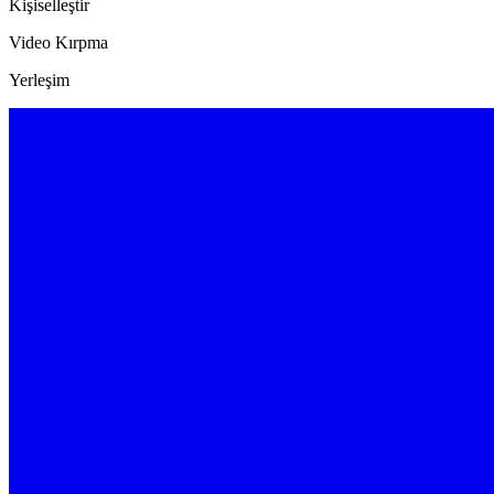
Kişiselleştir
Video Kırpma
Yerleşim