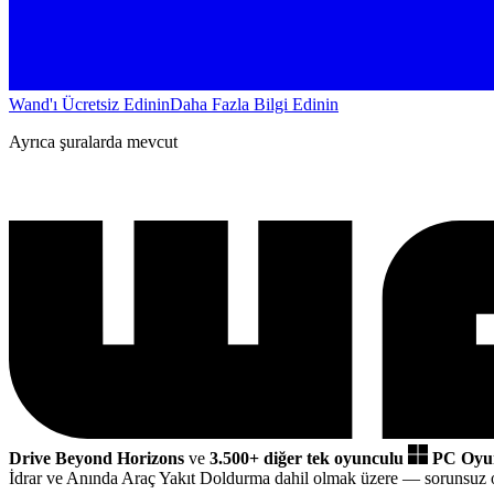
Wand'ı Ücretsiz Edinin
Daha Fazla Bilgi Edinin
Ayrıca şuralarda mevcut
Drive Beyond Horizons
ve
3.500+ diğer tek oyunculu
PC Oyun
İdrar ve Anında Araç Yakıt Doldurma dahil olmak üzere
— sorunsuz 