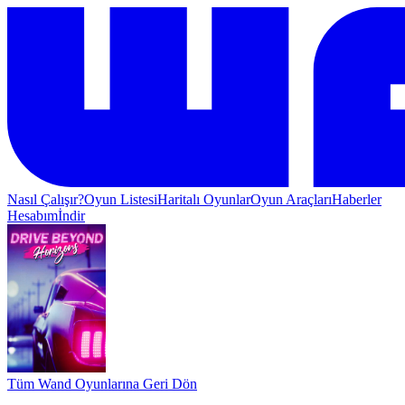
Nasıl Çalışır?
Oyun Listesi
Haritalı Oyunlar
Oyun Araçları
Haberler
Hesabım
İndir
Tüm Wand Oyunlarına Geri Dön