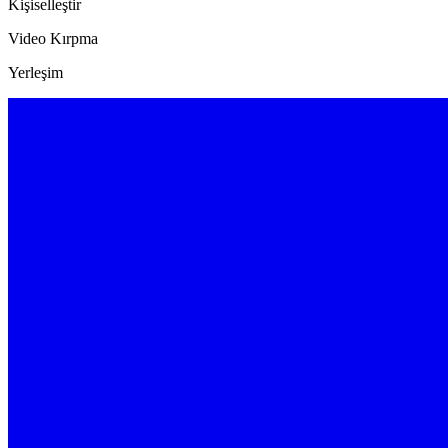
Kişiselleştir
Video Kırpma
Yerleşim