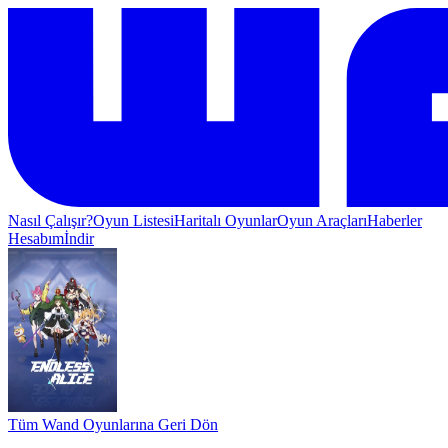
Nasıl Çalışır?
Oyun Listesi
Haritalı Oyunlar
Oyun Araçları
Haberler
Hesabım
İndir
Tüm Wand Oyunlarına Geri Dön