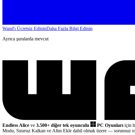
Wand'ı Ücretsiz Edinin
Daha Fazla Bilgi Edinin
Ayrıca şuralarda mevcut
Endless Alice
ve
3.500+ diğer tek oyunculu
PC Oyunları
için h
Modu, Sınırsız Kalkan ve Altın Ekle dahil olmak üzere
— sorunsuz o